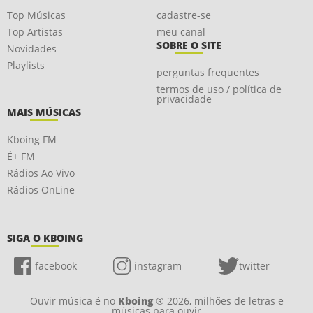
Top Músicas
cadastre-se
Top Artistas
meu canal
SOBRE O SITE
Novidades
Playlists
perguntas frequentes
termos de uso / política de
privacidade
MAIS MÚSICAS
Kboing FM
É+ FM
Rádios Ao Vivo
Rádios OnLine
SIGA O KBOING
facebook
instagram
twitter
Ouvir música é no
Kboing
® 2026, milhões de letras e
músicas para ouvir