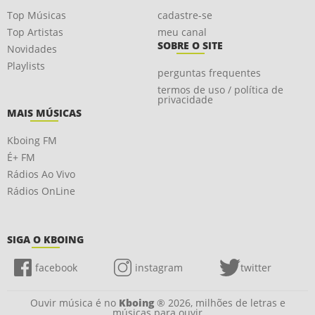
Top Músicas
cadastre-se
Top Artistas
meu canal
SOBRE O SITE
Novidades
Playlists
perguntas frequentes
termos de uso / política de
privacidade
MAIS MÚSICAS
Kboing FM
É+ FM
Rádios Ao Vivo
Rádios OnLine
SIGA O KBOING
facebook
instagram
twitter
Ouvir música é no
Kboing
® 2026, milhões de letras e
músicas para ouvir