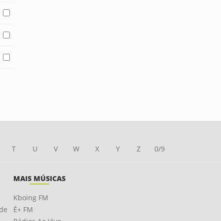
T
U
V
W
X
Y
Z
0/9
MAIS MÚSICAS
Kboing FM
ade
É+ FM