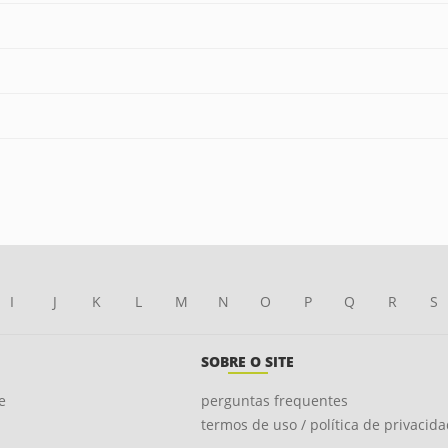
I
J
K
L
M
N
O
P
Q
R
S
SOBRE O SITE
e
perguntas frequentes
termos de uso / política de privacid