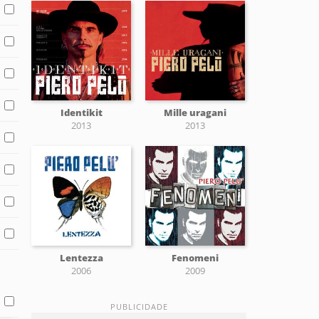
Identikit
Mille uragani
2013
2013
Lentezza
Fenomeni
2006
2009