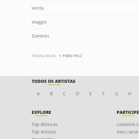
Verità
Viaggio
Zombies
PÁGINA INICIAL
PIERO PELÙ
TODOS OS ARTISTAS
A
B
C
D
E
F
G
H
EXPLORE
PARTICIPE
Top Músicas
cadastre-s
Top Artistas
meu canal