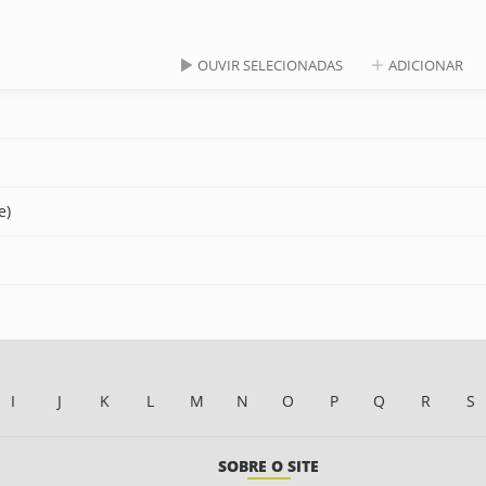
OUVIR SELECIONADAS
ADICIONAR
e)
I
J
K
L
M
N
O
P
Q
R
S
SOBRE O SITE