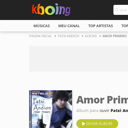
MÚSICAS
MEU CANAL
TOP ARTISTAS
TO
PÁGINA INICIAL
PATXI ANDION
ÁLBUNS
AMOR PRIMERO
Amor Pri
álbum para
ouvir
Patxi A
OUVIR ÁLBUM