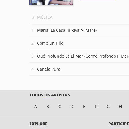
#
MÚSICA
María (La Casa In Riva Al Mare)
Como Un Hilo
Qué Profundo Es El Mar (Com'è Profondo Il Mar
Canela Pura
TODOS OS ARTISTAS
A
B
C
D
E
F
G
H
EXPLORE
PARTICIPE