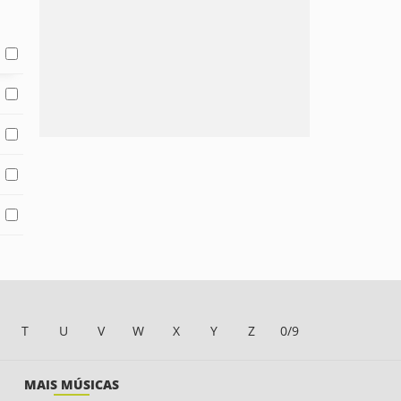
T
U
V
W
X
Y
Z
0/9
MAIS MÚSICAS