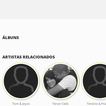
ÁLBUNS
ARTISTAS RELACIONADOS
Tom & Joyce
Tercer Cielo
Tenório & Pr