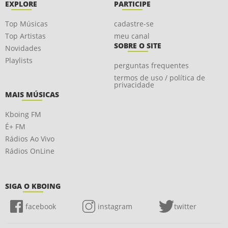
EXPLORE
PARTICIPE
Top Músicas
cadastre-se
Top Artistas
meu canal
SOBRE O SITE
Novidades
Playlists
perguntas frequentes
termos de uso / política de
privacidade
MAIS MÚSICAS
Kboing FM
É+ FM
Rádios Ao Vivo
Rádios OnLine
SIGA O KBOING
facebook
instagram
twitter