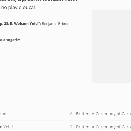
no play e ouça!
. 28: II. Wolcum Yole!"
: Benjamin Britten
o a sugerir!
sion
Britten: A Ceremony of Carol
m Yole!
Britten: A Ceremony of Carols