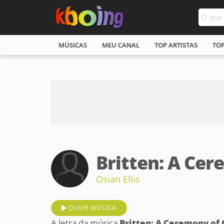
MÚSICAS
MEU CANAL
TOP ARTISTAS
TO
Britten: A Cer
Osian Ellis
OUVIR MÚSICA
A letra da música
Britten: A Ceremony of C