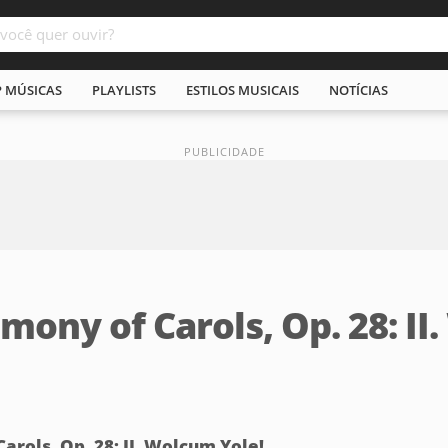
P MÚSICAS
PLAYLISTS
ESTILOS MUSICAIS
NOTÍCIAS
emony of Carols, Op. 28: II
arols, Op. 28: II. Wolcum Yole!