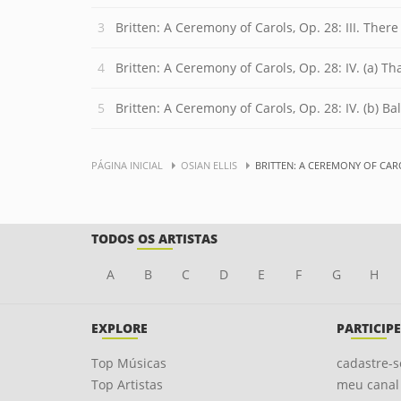
Britten: A Ceremony of Carols, Op. 28: III. There
Britten: A Ceremony of Carols, Op. 28: IV. (a) T
Britten: A Ceremony of Carols, Op. 28: IV. (b) Ba
PÁGINA INICIAL
OSIAN ELLIS
BRITTEN: A CEREMONY OF CARO
TODOS OS ARTISTAS
A
B
C
D
E
F
G
H
EXPLORE
PARTICIPE
Top Músicas
cadastre-s
Top Artistas
meu canal