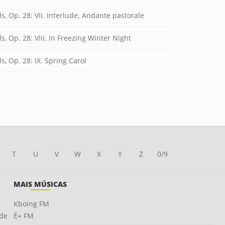
s, Op. 28: VII. Interlude. Andante pastorale
s, Op. 28: VIII. In Freezing Winter Night
s, Op. 28: IX. Spring Carol
T
U
V
W
X
Y
Z
0/9
MAIS MÚSICAS
Kboing FM
ade
É+ FM