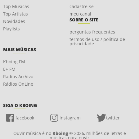
Top Músicas
cadastre-se
Top Artistas
meu canal
SOBRE O SITE
Novidades
Playlists
perguntas frequentes
termos de uso / política de
privacidade
MAIS MÚSICAS
Kboing FM
É+ FM
Rádios Ao Vivo
Rádios OnLine
SIGA O KBOING
facebook
instagram
twitter
Ouvir música é no
Kboing
® 2026, milhões de letras e
músicas para ouvir