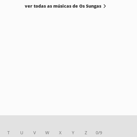
ver todas as músicas de Os Sungas
T
U
V
W
X
Y
Z
0/9