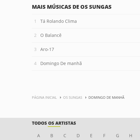
MAIS MÚSICAS DE OS SUNGAS
Tá Rolando Clima
O Balancê
Aro-17
Domingo De manhã
PÁGINA INICIAL
OS SUNGAS
DOMINGO DE MANHÃ
TODOS OS ARTISTAS
A
B
C
D
E
F
G
H