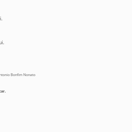
i.
i.
Antonio Bonfim Nonato
car.