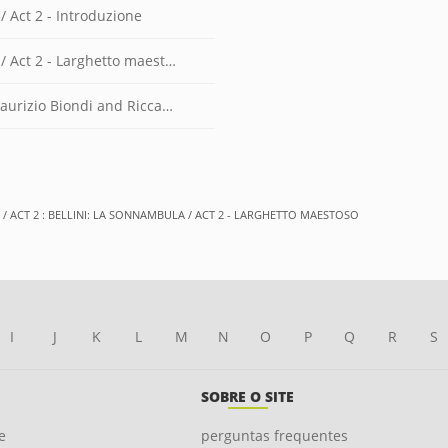
/ Act 2 - Introduzione
Act 2 - Larghetto maestoso
o Biondi and Riccardo Minasi)
 ACT 2 : BELLINI: LA SONNAMBULA / ACT 2 - LARGHETTO MAESTOSO
I
J
K
L
M
N
O
P
Q
R
S
SOBRE O SITE
e
perguntas frequentes