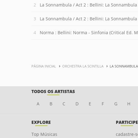
La Sonnambula / Act 2 : Bellini: La Sonnambula 
La Sonnambula / Act 2 : Bellini: La Sonnambula / 
Norma : Bellini: Norma - Sinfonia (Critical Ed. Maurizi
PÁGINA INICIAL
ORCHESTRA LA SCINTILLA
LA SONNAMBULA /
TODOS OS ARTISTAS
A
B
C
D
E
F
G
H
EXPLORE
PARTICIPE
Top Músicas
cadastre-s