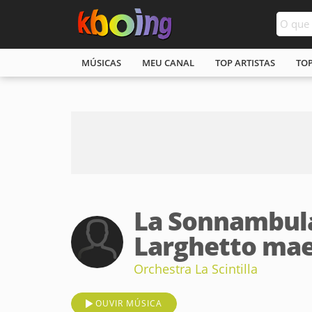
MÚSICAS
MEU CANAL
TOP ARTISTAS
TO
La Sonnambula /
Larghetto ma
Orchestra La Scintilla
OUVIR MÚSICA