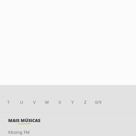
T
U
V
W
X
Y
Z
0/9
MAIS MÚSICAS
Kboing FM