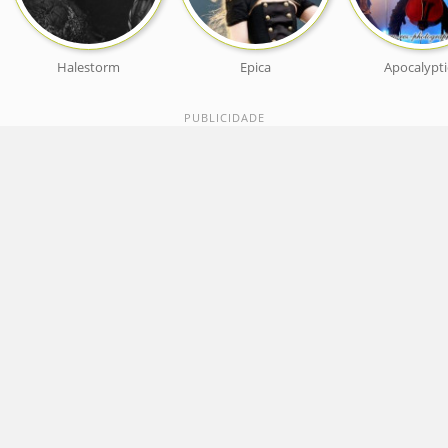
Halestorm
Epica
Apocalypti