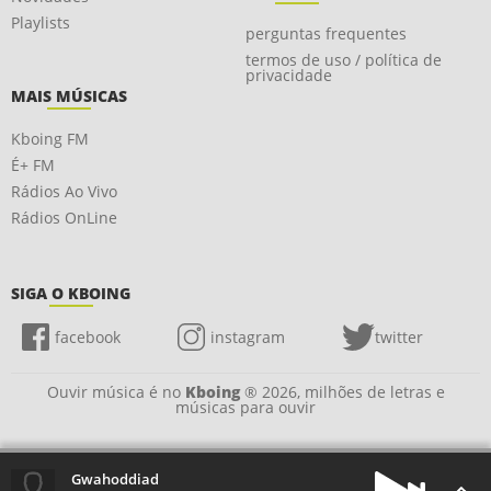
Playlists
perguntas frequentes
termos de uso / política de
privacidade
MAIS MÚSICAS
Kboing FM
É+ FM
Rádios Ao Vivo
Rádios OnLine
SIGA O KBOING
facebook
instagram
twitter
Ouvir música é no
Kboing
® 2026, milhões de letras e
músicas para ouvir
Gwahoddiad