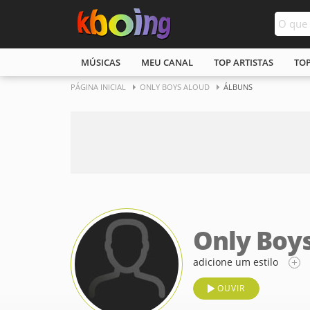
MÚSICAS
MEU CANAL
TOP ARTISTAS
TO
PÁGINA INICIAL
ONLY BOYS ALOUD
ÁLBUNS
Only Boy
adicione um estilo
OUVIR