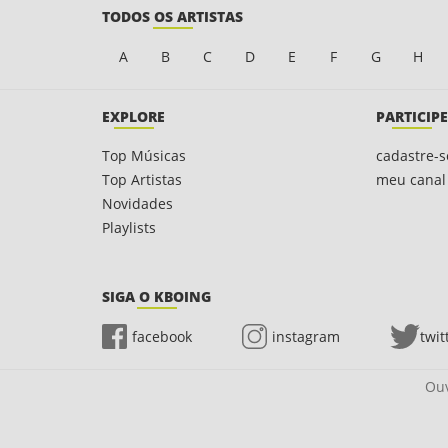
TODOS OS ARTISTAS
A
B
C
D
E
F
G
H
EXPLORE
PARTICIPE
Top Músicas
cadastre-s
Top Artistas
meu canal
Novidades
Playlists
SIGA O KBOING
facebook
instagram
twit
Ouv