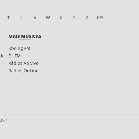
T
U
V
W
X
Y
Z
0/9
MAIS MÚSICAS
Kboing FM
ade
É+ FM
Rádios Ao Vivo
Rádios OnLine
uvir