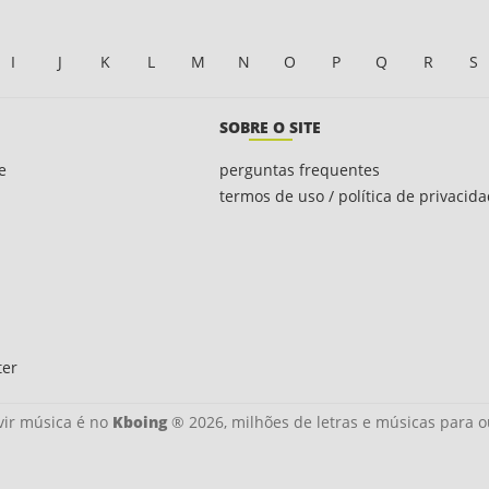
I
J
K
L
M
N
O
P
Q
R
S
SOBRE O SITE
e
perguntas frequentes
termos de uso / política de privacid
ter
ir música é no
Kboing
® 2026, milhões de letras e músicas para o