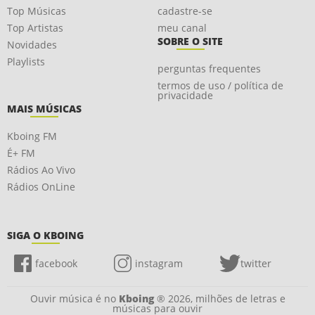
Top Músicas
cadastre-se
Top Artistas
meu canal
SOBRE O SITE
Novidades
Playlists
perguntas frequentes
termos de uso / política de
privacidade
MAIS MÚSICAS
Kboing FM
É+ FM
Rádios Ao Vivo
Rádios OnLine
SIGA O KBOING
facebook
instagram
twitter
Ouvir música é no
Kboing
® 2026, milhões de letras e
músicas para ouvir