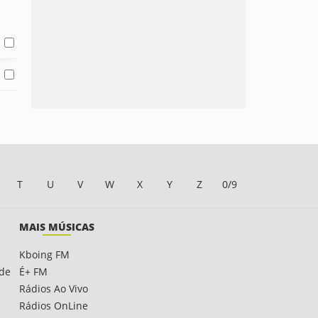
T
U
V
W
X
Y
Z
0/9
MAIS MÚSICAS
Kboing FM
ade
É+ FM
Rádios Ao Vivo
Rádios OnLine