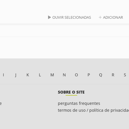
OUVIR SELECIONADAS
ADICIONAR
I
J
K
L
M
N
O
P
Q
R
S
SOBRE O SITE
e
perguntas frequentes
termos de uso / política de privacid