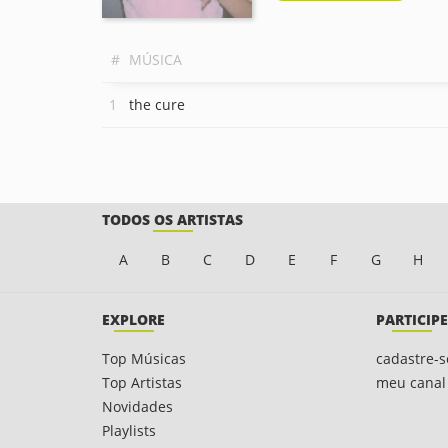
#
MÚSICA
the cure
TODOS OS ARTISTAS
A
B
C
D
E
F
G
H
EXPLORE
PARTICIPE
Top Músicas
cadastre-s
Top Artistas
meu canal
Novidades
Playlists