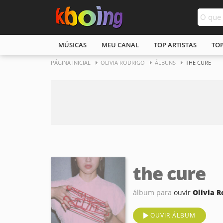
MÚSICAS
MEU CANAL
TOP ARTISTAS
TO
PÁGINA INICIAL
OLIVIA RODRIGO
ÁLBUNS
THE CURE
the cure
álbum para
ouvir
Olivia R
OUVIR ÁLBUM