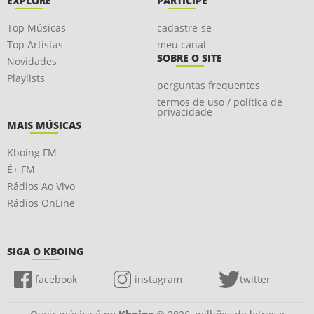
EXPLORE
PARTICIPE
Top Músicas
cadastre-se
Top Artistas
meu canal
SOBRE O SITE
Novidades
Playlists
perguntas frequentes
termos de uso / política de
privacidade
MAIS MÚSICAS
Kboing FM
É+ FM
Rádios Ao Vivo
Rádios OnLine
SIGA O KBOING
facebook
instagram
twitter