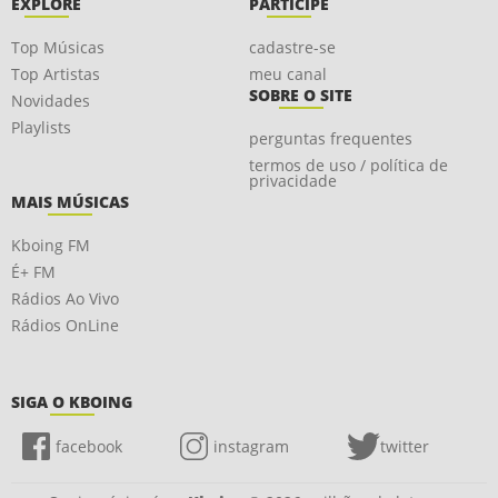
EXPLORE
PARTICIPE
Top Músicas
cadastre-se
Top Artistas
meu canal
SOBRE O SITE
Novidades
Playlists
perguntas frequentes
termos de uso / política de
privacidade
MAIS MÚSICAS
Kboing FM
É+ FM
Rádios Ao Vivo
Rádios OnLine
SIGA O KBOING
facebook
instagram
twitter