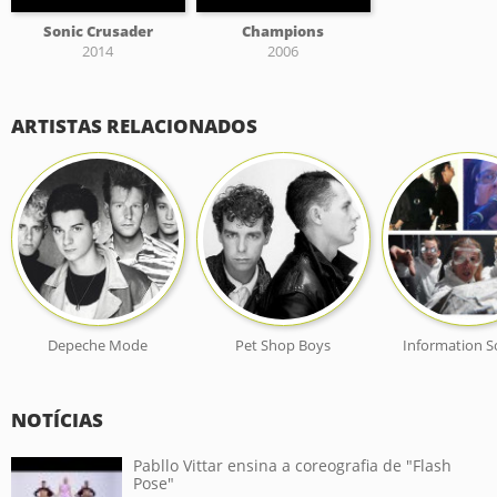
Sonic Crusader
Champions
2014
2006
ARTISTAS RELACIONADOS
Depeche Mode
Pet Shop Boys
Information S
NOTÍCIAS
Pabllo Vittar ensina a coreografia de "Flash
Pose"