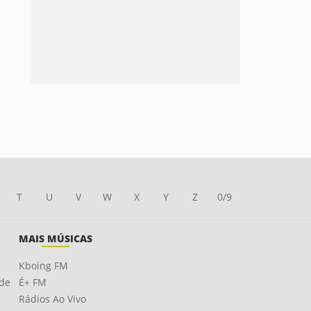
T
U
V
W
X
Y
Z
0/9
MAIS MÚSICAS
Kboing FM
ade
É+ FM
Rádios Ao Vivo