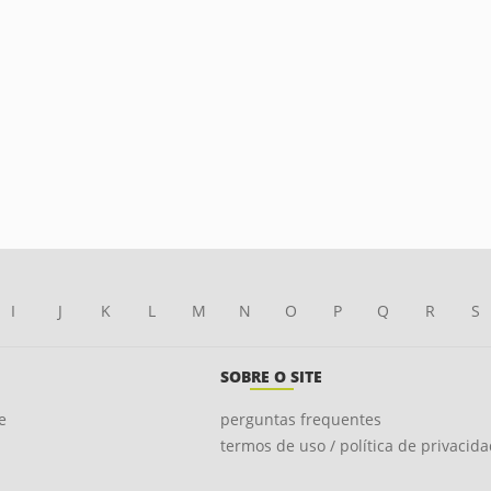
I
J
K
L
M
N
O
P
Q
R
S
SOBRE O SITE
e
perguntas frequentes
termos de uso / política de privacid