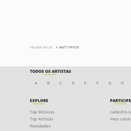
PÁGINA INICIAL
MATT PRYOR
TODOS OS ARTISTAS
A
B
C
D
E
F
G
H
EXPLORE
PARTICIPE
Top Músicas
cadastre-s
Top Artistas
meu canal
Novidades