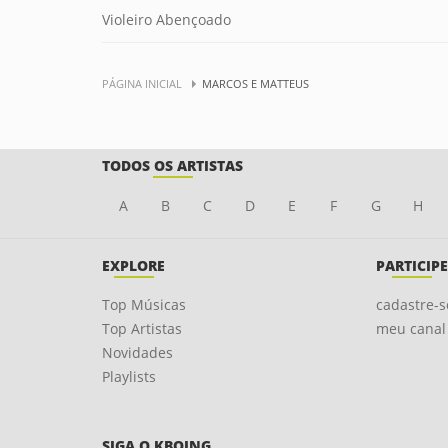
Violeiro Abençoado
PÁGINA INICIAL
MARCOS E MATTEUS
TODOS OS ARTISTAS
A
B
C
D
E
F
G
H
EXPLORE
PARTICIPE
Top Músicas
cadastre-s
Top Artistas
meu canal
Novidades
Playlists
SIGA O KBOING