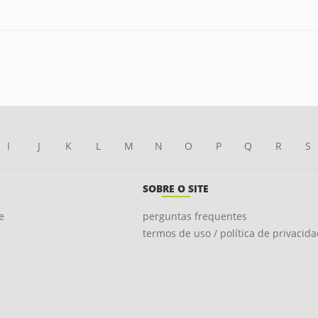
I
J
K
L
M
N
O
P
Q
R
S
SOBRE O SITE
e
perguntas frequentes
termos de uso / política de privacid