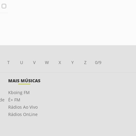
T
U
V
W
X
Y
Z
0/9
MAIS MÚSICAS
Kboing FM
ade
É+ FM
Rádios Ao Vivo
Rádios OnLine