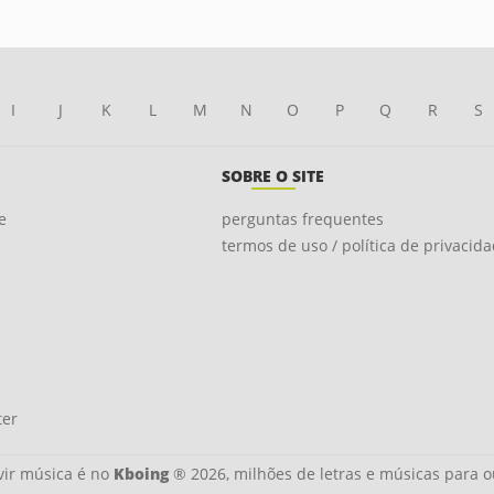
I
J
K
L
M
N
O
P
Q
R
S
SOBRE O SITE
e
perguntas frequentes
termos de uso / política de privacid
ter
ir música é no
Kboing
® 2026, milhões de letras e músicas para o