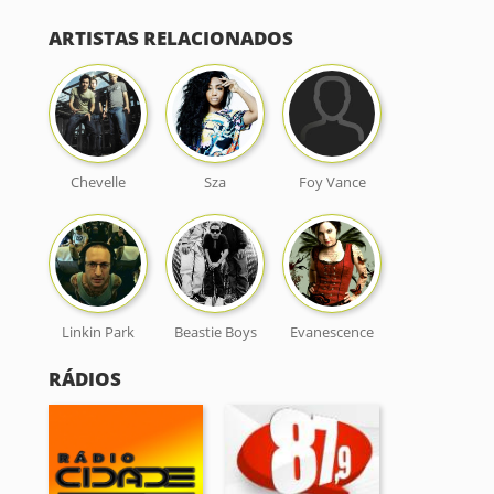
ARTISTAS RELACIONADOS
Chevelle
Sza
Foy Vance
Linkin Park
Beastie Boys
Evanescence
RÁDIOS