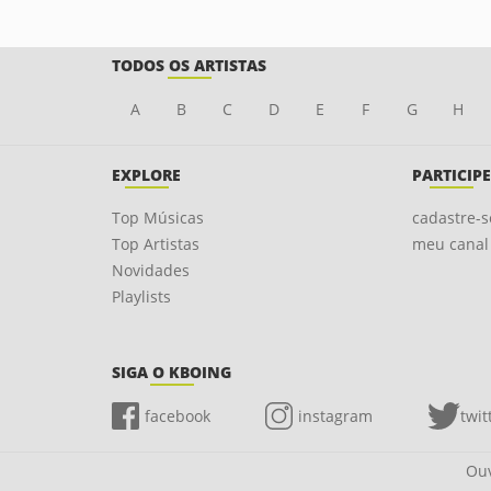
TODOS OS ARTISTAS
A
B
C
D
E
F
G
H
EXPLORE
PARTICIPE
Top Músicas
cadastre-s
Top Artistas
meu canal
Novidades
Playlists
SIGA O KBOING
facebook
instagram
twit
Ouv