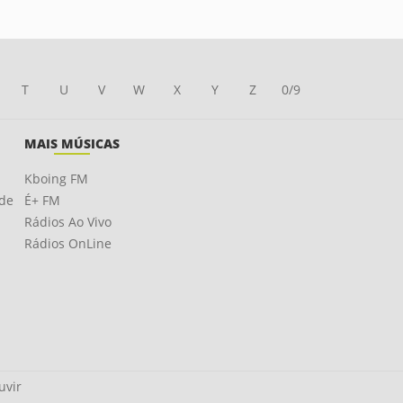
T
U
V
W
X
Y
Z
0/9
MAIS MÚSICAS
Kboing FM
ade
É+ FM
Rádios Ao Vivo
Rádios OnLine
uvir