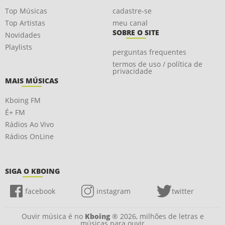
Top Músicas
cadastre-se
Top Artistas
meu canal
SOBRE O SITE
Novidades
Playlists
perguntas frequentes
termos de uso / política de
privacidade
MAIS MÚSICAS
Kboing FM
É+ FM
Rádios Ao Vivo
Rádios OnLine
SIGA O KBOING
facebook
instagram
twitter
Ouvir música é no
Kboing
® 2026, milhões de letras e
músicas para ouvir