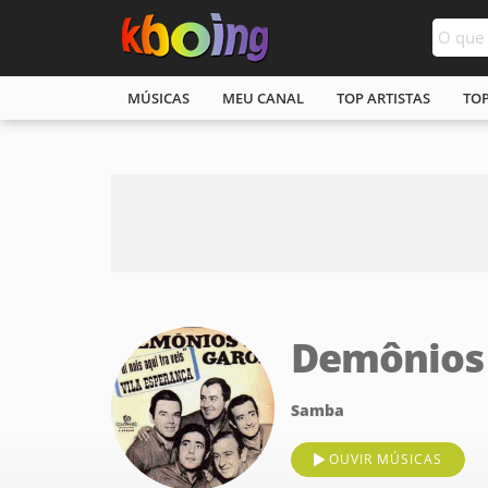
MÚSICAS
MEU CANAL
TOP ARTISTAS
TO
Demônios
Samba
OUVIR MÚSICAS