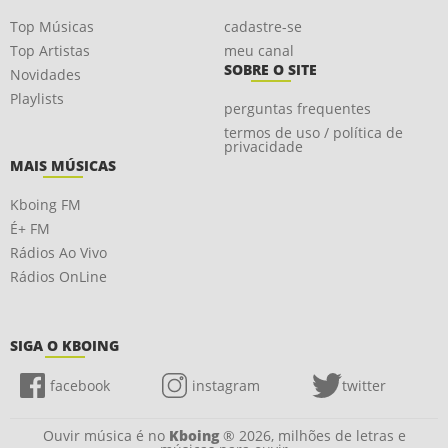
Top Músicas
cadastre-se
Top Artistas
meu canal
SOBRE O SITE
Novidades
Playlists
perguntas frequentes
termos de uso / política de
privacidade
MAIS MÚSICAS
Kboing FM
É+ FM
Rádios Ao Vivo
Rádios OnLine
SIGA O KBOING
facebook
instagram
twitter
Ouvir música é no
Kboing
® 2026, milhões de letras e