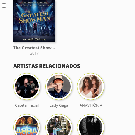
The Greatest Showman (Original Motion Picture Soundtrack)
2017
ARTISTAS RELACIONADOS
Capital Inicial
Lady Gaga
ANAVITÓRIA