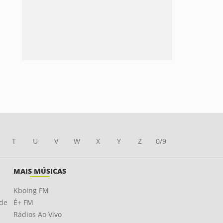
T
U
V
W
X
Y
Z
0/9
MAIS MÚSICAS
Kboing FM
ade
É+ FM
Rádios Ao Vivo