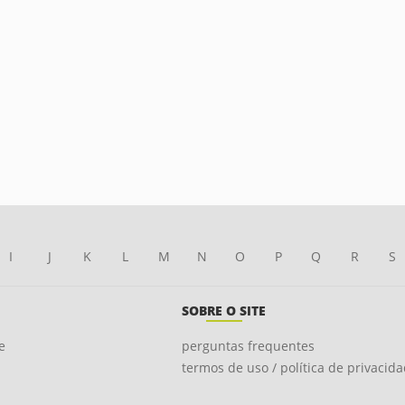
I
J
K
L
M
N
O
P
Q
R
S
SOBRE O SITE
e
perguntas frequentes
termos de uso / política de privacid