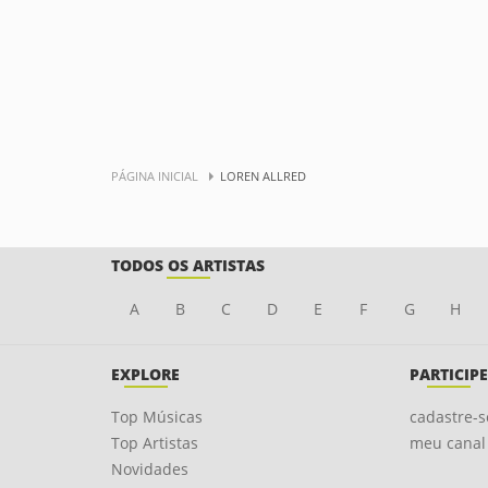
PÁGINA INICIAL
LOREN ALLRED
TODOS OS ARTISTAS
A
B
C
D
E
F
G
H
EXPLORE
PARTICIPE
Top Músicas
cadastre-s
Top Artistas
meu canal
Novidades