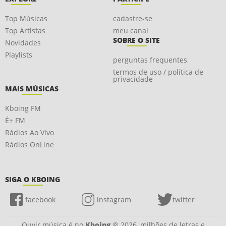
Top Músicas
cadastre-se
Top Artistas
meu canal
SOBRE O SITE
Novidades
Playlists
perguntas frequentes
termos de uso / política de
privacidade
MAIS MÚSICAS
Kboing FM
É+ FM
Rádios Ao Vivo
Rádios OnLine
SIGA O KBOING
facebook
instagram
twitter
Ouvir música é no
Kboing
® 2026, milhões de letras e