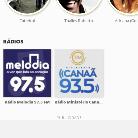
Catedral
Thalles Roberto
Adriana (Gos
RÁDIOS
Rádio Melodia 97.5 FM
Rádio Ministério Canaã 93.5 FM