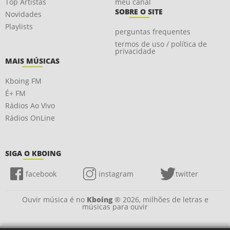
Top Artistas
meu canal
SOBRE O SITE
Novidades
Playlists
perguntas frequentes
termos de uso / política de
privacidade
MAIS MÚSICAS
Kboing FM
É+ FM
Rádios Ao Vivo
Rádios OnLine
SIGA O KBOING
facebook
instagram
twitter
Ouvir música é no
Kboing
® 2026, milhões de letras e
músicas para ouvir