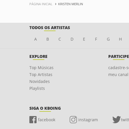
PÁGINA INICIAL
KRISTEN MERLIN
TODOS OS ARTISTAS
A
B
C
D
E
F
G
H
EXPLORE
PARTICIPE
Top Músicas
cadastre-s
Top Artistas
meu canal
Novidades
Playlists
SIGA O KBOING
facebook
instagram
twit