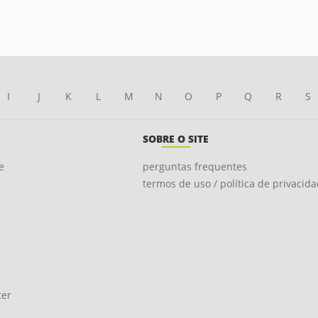
I
J
K
L
M
N
O
P
Q
R
S
SOBRE O SITE
e
perguntas frequentes
termos de uso / política de privacid
ter