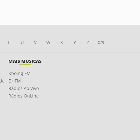
T
U
V
W
X
Y
Z
0/9
MAIS MÚSICAS
Kboing FM
ade
É+ FM
Rádios Ao Vivo
Rádios OnLine