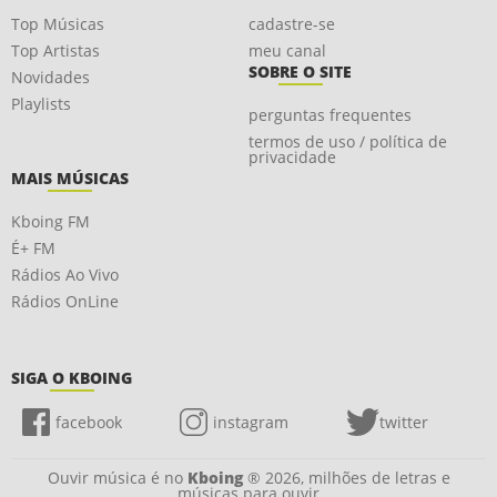
Top Músicas
cadastre-se
Top Artistas
meu canal
SOBRE O SITE
Novidades
Playlists
perguntas frequentes
termos de uso / política de
privacidade
MAIS MÚSICAS
Kboing FM
É+ FM
Rádios Ao Vivo
Rádios OnLine
SIGA O KBOING
facebook
instagram
twitter
Ouvir música é no
Kboing
® 2026, milhões de letras e
músicas para ouvir