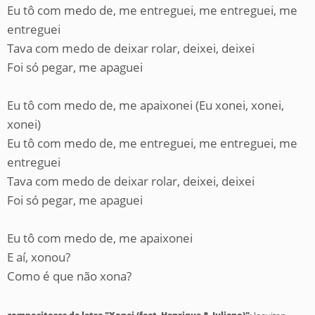
Eu tô com medo de, me entreguei, me entreguei, me
entreguei
Tava com medo de deixar rolar, deixei, deixei
Foi só pegar, me apaguei
Eu tô com medo de, me apaixonei (Eu xonei, xonei,
xonei)
Eu tô com medo de, me entreguei, me entreguei, me
entreguei
Tava com medo de deixar rolar, deixei, deixei
Foi só pegar, me apaguei
Eu tô com medo de, me apaixonei
E aí, xonou?
Como é que não xona?