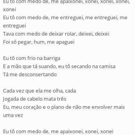
Eu tô com medo de, me apaixonei, xonei, xonei, xonei,
xonei
Eu tô com medo de, me entreguei, me entreguei, me
entreguei
Tava com medo de deixar rolar, deixei, deixei
Foi só pegar, hum, me apaguei
Eu tô com frio na barriga
E a mão que tá suando, eu tô secando na camisa
Tá me desconsertando
Cada vez que ela me olha, cada
Jogada de cabelo mata três
Eu, meu coração e o plano de não me envolver mais
uma vez
Eu tô com medo de, me apaixonei, xonei, xonei