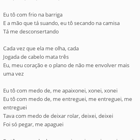
Eu tô com frio na barriga
E a mão que tá suando, eu tô secando na camisa
Tá me desconsertando
Cada vez que ela me olha, cada
Jogada de cabelo mata três
Eu, meu coração e o plano de não me envolver mais
uma vez
Eu tô com medo de, me apaixonei, xonei, xonei
Eu tô com medo de, me entreguei, me entreguei, me
entreguei
Tava com medo de deixar rolar, deixei, deixei
Foi só pegar, me apaguei