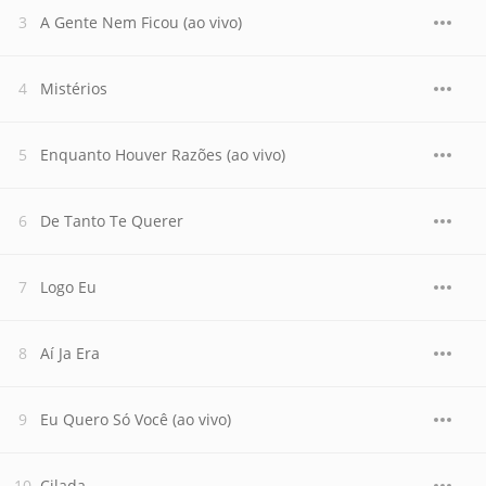
A Gente Nem Ficou (ao vivo)
Mistérios
Enquanto Houver Razões (ao vivo)
De Tanto Te Querer
Logo Eu
Aí Ja Era
Eu Quero Só Você (ao vivo)
Cilada