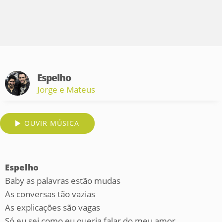
Espelho
Jorge e Mateus
OUVIR MÚSICA
Espelho
Baby as palavras estão mudas
As conversas tão vazias
As explicações são vagas
Só eu sei como eu queria falar do meu amor