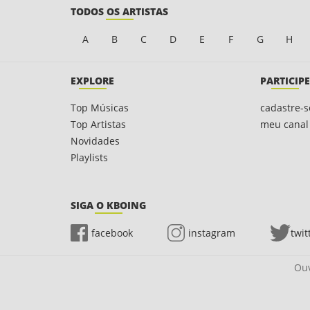
TODOS OS ARTISTAS
A
B
C
D
E
F
G
H
EXPLORE
PARTICIPE
Top Músicas
cadastre-s
Top Artistas
meu canal
Novidades
Playlists
SIGA O KBOING
facebook
instagram
twit
Ouv