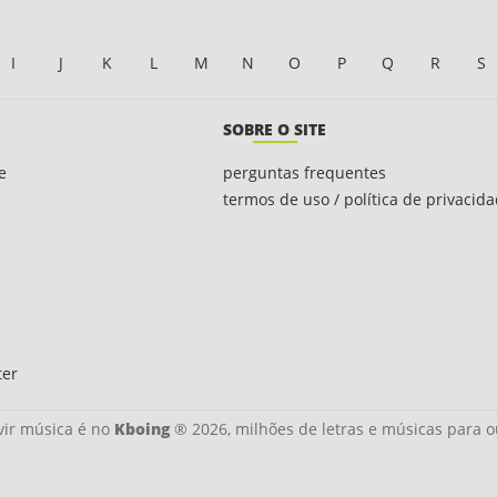
I
J
K
L
M
N
O
P
Q
R
S
SOBRE O SITE
e
perguntas frequentes
termos de uso / política de privacid
ter
ir música é no
Kboing
® 2026, milhões de letras e músicas para o