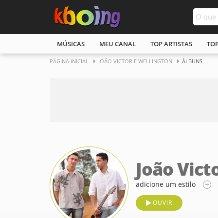
MÚSICAS
MEU CANAL
TOP ARTISTAS
TO
PÁGINA INICIAL
JOÃO VICTOR E WELLINGTON
ÁLBUNS
João Vict
adicione um estilo
OUVIR