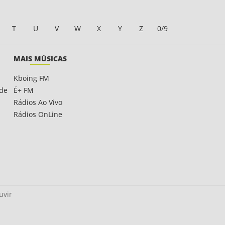
T
U
V
W
X
Y
Z
0/9
MAIS MÚSICAS
Kboing FM
ade
É+ FM
Rádios Ao Vivo
Rádios OnLine
uvir