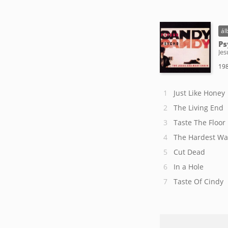
ál
Ps
Je
19
Just Like Honey
The Living End
Taste The Floor
The Hardest Wa
Cut Dead
In a Hole
Taste Of Cindy