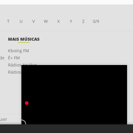
T
U
V
W
X
Y
Z
0/9
MAIS MÚSICAS
Kboing FM
ade
É+ FM
Rádios Ao Vivo
Rádios OnLine
uvir
Just Like Honey