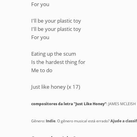
For you
I'll be your plastic toy
I'll be your plastic toy
For you
Eating up the scum
Is the hardest thing for
Me to do
Just like honey (x 17)
compositores da letra "Just Like Honey"
: JAMES MCLEISH
Gênero:
Indie
. O gênero musical está errado?
Ajude a classif