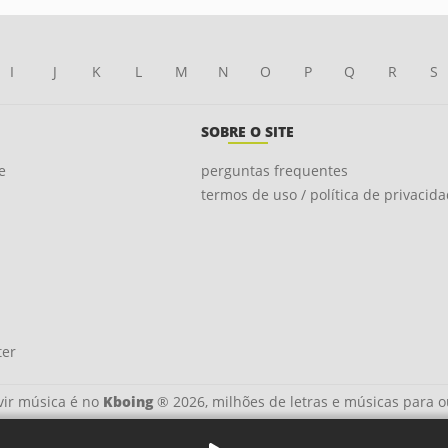
I
J
K
L
M
N
O
P
Q
R
S
SOBRE O SITE
e
perguntas frequentes
termos de uso / política de privacid
ter
ir música é no
Kboing
® 2026, milhões de letras e músicas para o