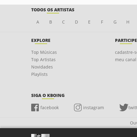
TODOS OS ARTISTAS
A
B
C
D
E
F
G
H
EXPLORE
PARTICIPE
Top Músicas
cadastre-s
Top Artistas
meu canal
Novidades
Playlists
SIGA O KBOING
facebook
instagram
twit
Ouv