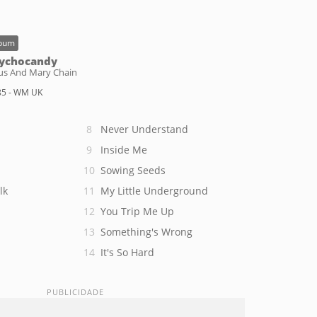
bum
ychocandy
sus And Mary Chain
85 - WM UK
Never Understand
Inside Me
Sowing Seeds
lk
My Little Underground
You Trip Me Up
Something's Wrong
It's So Hard