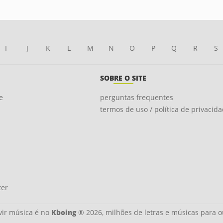
I
J
K
L
M
N
O
P
Q
R
S
SOBRE O SITE
e
perguntas frequentes
termos de uso / política de privacid
ter
ir música é no
Kboing
® 2026, milhões de letras e músicas para o