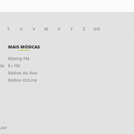
T
U
V
W
X
Y
Z
0/9
MAIS MÚSICAS
Kboing FM
ade
É+ FM
Rádios Ao Vivo
Rádios OnLine
uvir