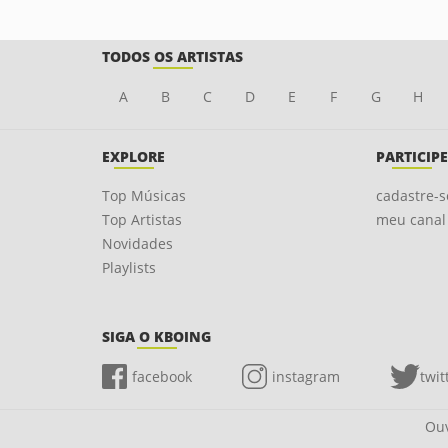
TODOS OS ARTISTAS
A
B
C
D
E
F
G
H
EXPLORE
PARTICIPE
Top Músicas
cadastre-s
Top Artistas
meu canal
Novidades
Playlists
SIGA O KBOING
facebook
instagram
twit
Ouv