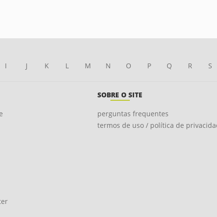
I
J
K
L
M
N
O
P
Q
R
S
SOBRE O SITE
e
perguntas frequentes
termos de uso / política de privacid
ter