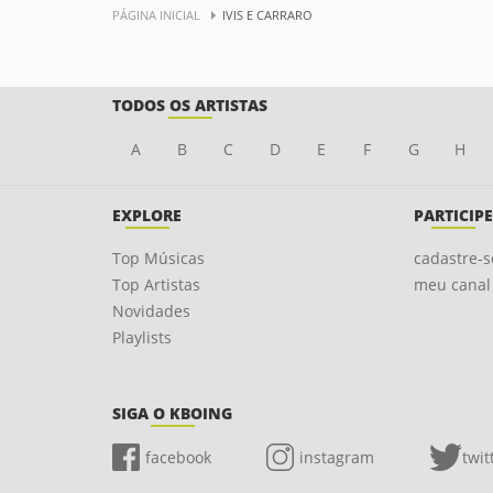
PÁGINA INICIAL
IVIS E CARRARO
TODOS OS ARTISTAS
A
B
C
D
E
F
G
H
EXPLORE
PARTICIPE
Top Músicas
cadastre-s
Top Artistas
meu canal
Novidades
Playlists
SIGA O KBOING
facebook
instagram
twit