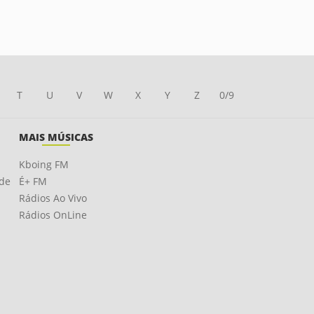
T
U
V
W
X
Y
Z
0/9
MAIS MÚSICAS
Kboing FM
ade
É+ FM
Rádios Ao Vivo
Rádios OnLine