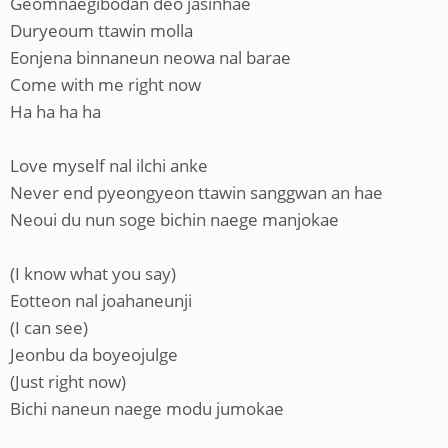
Geomnaegibodan deo jasinhae
Duryeoum ttawin molla
Eonjena binnaneun neowa nal barae
Come with me right now
Ha ha ha ha
Love myself nal ilchi anke
Never end pyeongyeon ttawin sanggwan an hae
Neoui du nun soge bichin naege manjokae
(I know what you say)
Eotteon nal joahaneunji
(I can see)
Jeonbu da boyeojulge
(Just right now)
Bichi naneun naege modu jumokae