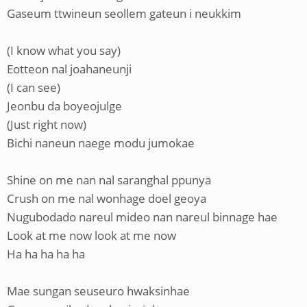
Gaseum ttwineun seollem gateun i neukkim
(I know what you say)
Eotteon nal joahaneunji
(I can see)
Jeonbu da boyeojulge
(Just right now)
Bichi naneun naege modu jumokae
Shine on me nan nal saranghal ppunya
Crush on me nal wonhage doel geoya
Nugubodado nareul mideo nan nareul binnage hae
Look at me now look at me now
Ha ha ha ha ha
Mae sungan seuseuro hwaksinhae