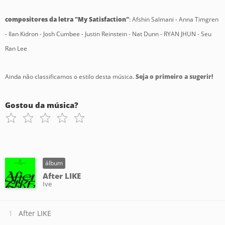
compositores da letra "My Satisfaction"
: Afshin Salmani - Anna Timgren
- Ilan Kidron - Josh Cumbee - Justin Reinstein - Nat Dunn - RYAN JHUN - Seu
Ran Lee
Ainda não classificamos o estilo desta música.
Seja o primeiro a sugerir!
Gostou da música?
álbum
After LIKE
Ive
After LIKE