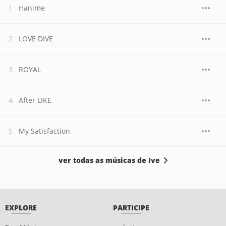
Hanime
LOVE DIVE
ROYAL
After LIKE
My Satisfaction
ver todas as músicas de Ive
EXPLORE
PARTICIPE