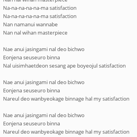
Na-na-na-na-na-ma satisfaction
Na-na-na-na-na-ma satisfaction
Nan namanui wannabe
Nan nal wihan masterpiece
Nae anui jasingami nal deo bichwo
Eonjena seuseuro binna
Nal uisimhaetdeon sesang ape boyeojul satisfaction
Nae anui jasingami nal deo bichwo
Eonjena seuseuro binna
Nareul deo wanbyeokage binnage hal my satisfaction
Nae anui jasingami nal deo bichwo
Eonjena seuseuro binna
Nareul deo wanbyeokage binnage hal my satisfaction