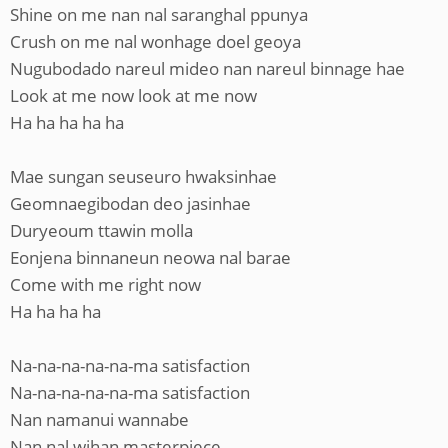
Shine on me nan nal saranghal ppunya
Crush on me nal wonhage doel geoya
Nugubodado nareul mideo nan nareul binnage hae
Look at me now look at me now
Ha ha ha ha ha
Mae sungan seuseuro hwaksinhae
Geomnaegibodan deo jasinhae
Duryeoum ttawin molla
Eonjena binnaneun neowa nal barae
Come with me right now
Ha ha ha ha
Na-na-na-na-na-ma satisfaction
Na-na-na-na-na-ma satisfaction
Nan namanui wannabe
Nan nal wihan masterpiece