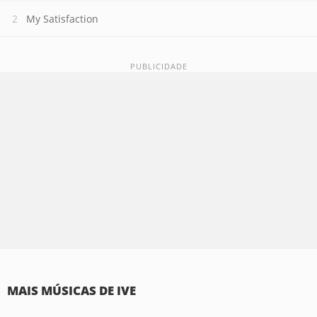
My Satisfaction
MAIS MÚSICAS DE IVE