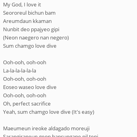
My God, I love it
Seororeul bichun bam
Areumdaun kkaman
Nunbit deo ppajyeo gipi
(Neon naegero nan negero)
Sum chamgo love dive
Ooh-ooh, ooh-ooh
La-la-la-la-la-la
Ooh-ooh, ooh-ooh
Eoseo waseo love dive
Ooh-ooh, ooh-ooh
Oh, perfect sacrifice
Yeah, sum chamgo love dive (It's easy)
Maeumeun ireoke aldagado moreuji
Sarangiraneun geon hansungane pil teni