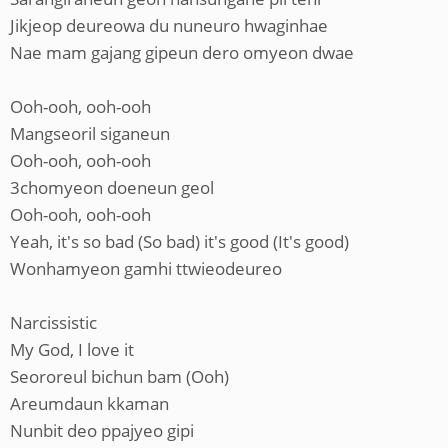
Jikjeop deureowa du nuneuro hwaginhae
Nae mam gajang gipeun dero omyeon dwae
Ooh-ooh, ooh-ooh
Mangseoril siganeun
Ooh-ooh, ooh-ooh
3chomyeon doeneun geol
Ooh-ooh, ooh-ooh
Yeah, it's so bad (So bad) it's good (It's good)
Wonhamyeon gamhi ttwieodeureo
Narcissistic
My God, I love it
Seororeul bichun bam (Ooh)
Areumdaun kkaman
Nunbit deo ppajyeo gipi