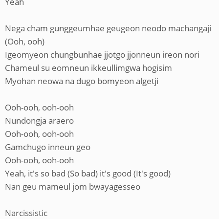
Yeah
Nega cham gunggeumhae geugeon neodo machangaji
(Ooh, ooh)
Igeomyeon chungbunhae jjotgo jjonneun ireon nori
Chameul su eomneun ikkeullimgwa hogisim
Myohan neowa na dugo bomyeon algetji
Ooh-ooh, ooh-ooh
Nundongja araero
Ooh-ooh, ooh-ooh
Gamchugo inneun geo
Ooh-ooh, ooh-ooh
Yeah, it's so bad (So bad) it's good (It's good)
Nan geu mameul jom bwayagesseo
Narcissistic