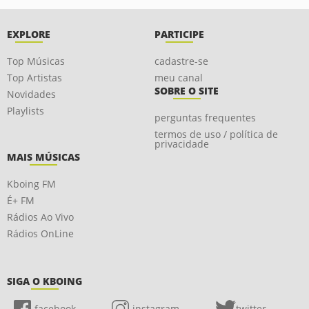
EXPLORE
PARTICIPE
Top Músicas
cadastre-se
Top Artistas
meu canal
SOBRE O SITE
Novidades
Playlists
perguntas frequentes
termos de uso / política de
privacidade
MAIS MÚSICAS
Kboing FM
É+ FM
Rádios Ao Vivo
Rádios OnLine
SIGA O KBOING
facebook
instagram
twitter