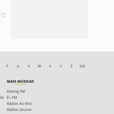
T
U
V
W
X
Y
Z
0/9
MAIS MÚSICAS
Kboing FM
ade
É+ FM
Rádios Ao Vivo
Rádios OnLine