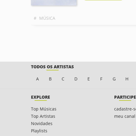
#
MÚSICA
TODOS OS ARTISTAS
A
B
C
D
E
F
G
H
EXPLORE
PARTICIPE
Top Músicas
cadastre-s
Top Artistas
meu canal
Novidades
Playlists