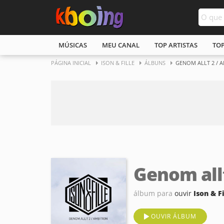
MÚSICAS
MEU CANAL
TOP ARTISTAS
TO
PÁGINA INICIAL
ISON & FILLE
ÁLBUNS
GENOM ALLT 2 / 
Genom all
álbum para
ouvir
Ison & Fi
OUVIR ÁLBUM