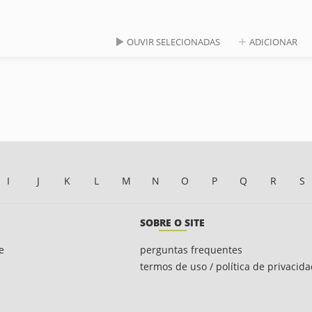
OUVIR SELECIONADAS
ADICIONAR
I
J
K
L
M
N
O
P
Q
R
S
SOBRE O SITE
e
perguntas frequentes
termos de uso / política de privacid