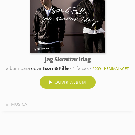
Jag Skrattar Idag
álbum para
ouvir
Ison & Fille
- 1 faixas -
2009 - HEMMALAGET
OUVIR ÁLBUM
#
MÚSICA