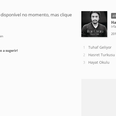
 disponível no momento, mas clique
ál
Ha
Irf
201
in
Tuhaf Geliyor
o a sugerir!
Hasret Turkusu
Hayat Okulu