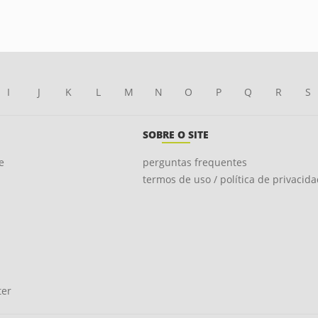
I
J
K
L
M
N
O
P
Q
R
S
SOBRE O SITE
e
perguntas frequentes
termos de uso / política de privacid
ter