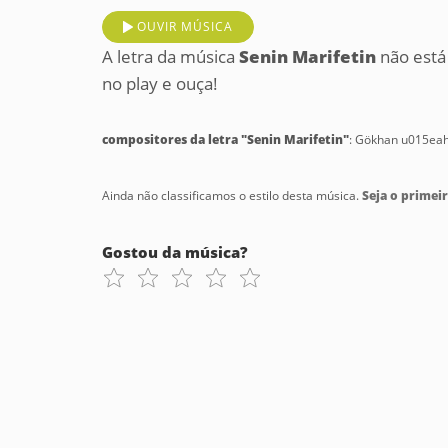
OUVIR MÚSICA
A letra da música
Senin Marifetin
não está
no play e ouça!
compositores da letra "Senin Marifetin"
: Gökhan u015eah
Ainda não classificamos o estilo desta música.
Seja o primeir
Gostou da música?