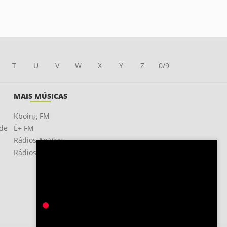
T
U
V
W
X
Y
Z
0/9
MAIS MÚSICAS
Kboing FM
ade
É+ FM
Rádios Ao Vivo
Rádios OnLine