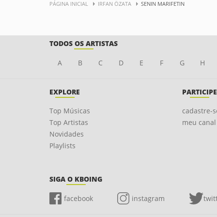
PÁGINA INICIAL
IRFAN ÖZATA
SENIN MARIFETIN
TODOS OS ARTISTAS
A
B
C
D
E
F
G
H
EXPLORE
PARTICIPE
Top Músicas
cadastre-s
Top Artistas
meu canal
Novidades
Playlists
SIGA O KBOING
facebook
instagram
twit