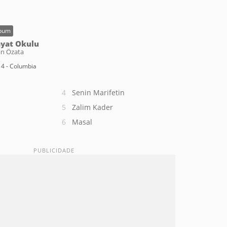
bum
yat Okulu
an Özata
4 - Columbia
Senin Marifetin
Zalim Kader
Masal