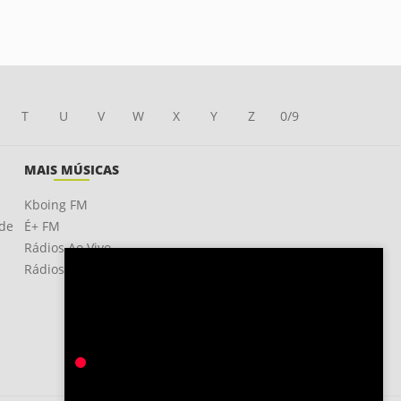
T
U
V
W
X
Y
Z
0/9
MAIS MÚSICAS
Kboing FM
ade
É+ FM
Rádios Ao Vivo
Rádios OnLine