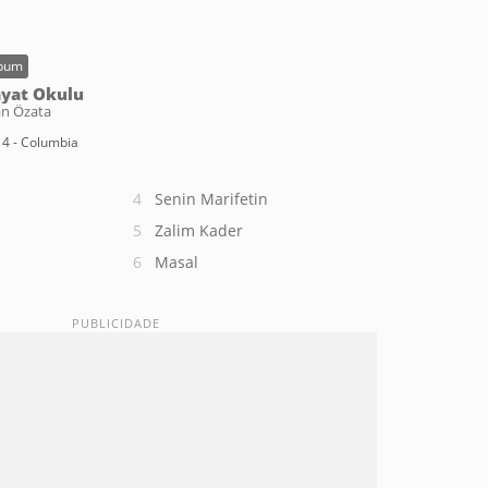
bum
yat Okulu
an Özata
4 - Columbia
Senin Marifetin
Zalim Kader
Masal