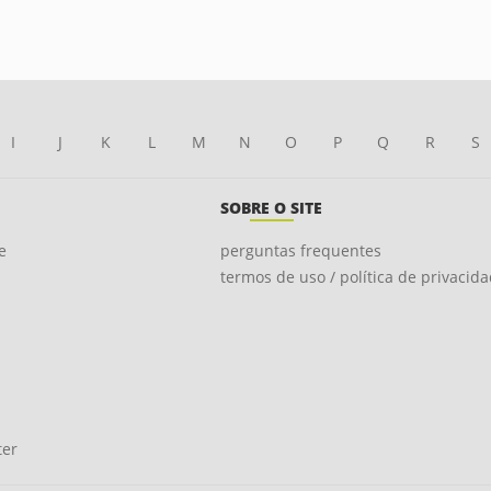
I
J
K
L
M
N
O
P
Q
R
S
SOBRE O SITE
e
perguntas frequentes
termos de uso / política de privacid
ter