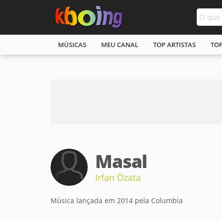
MÚSICAS
MEU CANAL
TOP ARTISTAS
TO
Masal
Irfan Özata
Música lançada em 2014 pela Columbia