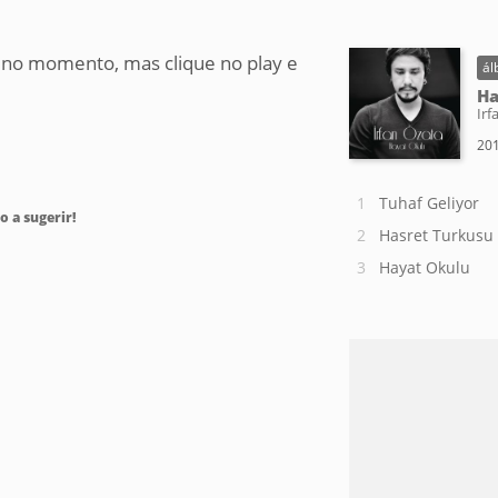
 no momento, mas clique no play e
ál
Ha
Irf
201
Tuhaf Geliyor
o a sugerir!
Hasret Turkusu
Hayat Okulu