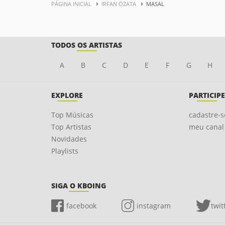
PÁGINA INICIAL
IRFAN ÖZATA
MASAL
TODOS OS ARTISTAS
A
B
C
D
E
F
G
H
EXPLORE
PARTICIPE
Top Músicas
cadastre-s
Top Artistas
meu canal
Novidades
Playlists
SIGA O KBOING
facebook
instagram
twit