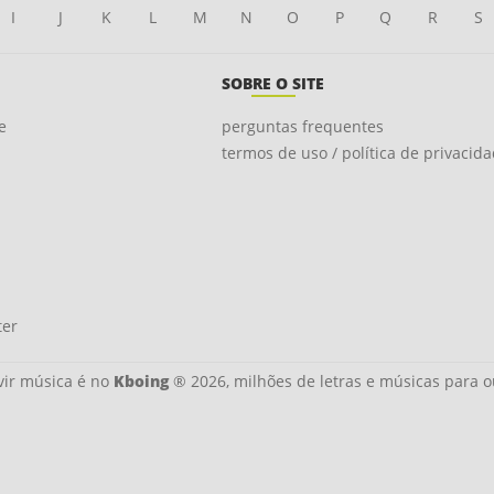
I
J
K
L
M
N
O
P
Q
R
S
SOBRE O SITE
e
perguntas frequentes
termos de uso / política de privacid
ter
ir música é no
Kboing
® 2026, milhões de letras e músicas para o