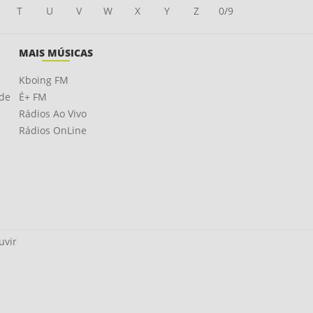
T
U
V
W
X
Y
Z
0/9
MAIS MÚSICAS
Kboing FM
ade
É+ FM
Rádios Ao Vivo
Rádios OnLine
uvir