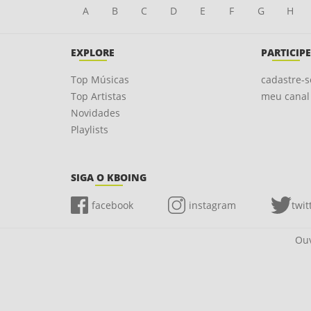
A
B
C
D
E
F
G
H
EXPLORE
PARTICIPE
Top Músicas
cadastre-s
Top Artistas
meu canal
Novidades
Playlists
SIGA O KBOING
facebook
instagram
twit
Ouv