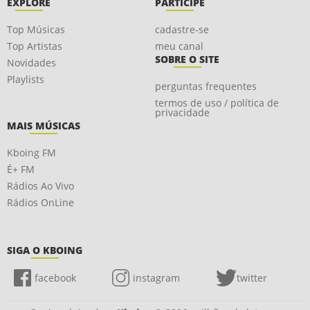
EXPLORE
PARTICIPE
Top Músicas
cadastre-se
Top Artistas
meu canal
SOBRE O SITE
Novidades
Playlists
perguntas frequentes
termos de uso / política de
privacidade
MAIS MÚSICAS
Kboing FM
É+ FM
Rádios Ao Vivo
Rádios OnLine
SIGA O KBOING
facebook
instagram
twitter