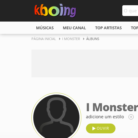
MÚSICAS
MEU CANAL
TOP ARTISTAS
TO
PÁGINA INICIAL
I MONSTER
ÁLBUNS
I Monste
adicione um estilo
OUVIR