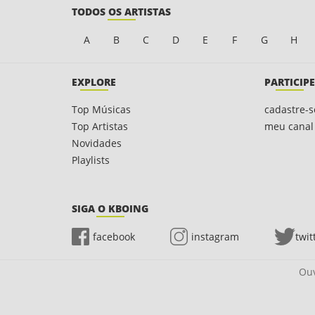
TODOS OS ARTISTAS
A
B
C
D
E
F
G
H
EXPLORE
PARTICIPE
Top Músicas
cadastre-s
Top Artistas
meu canal
Novidades
Playlists
SIGA O KBOING
facebook
instagram
twit
Ouv