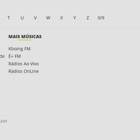
T
U
V
W
X
Y
Z
0/9
MAIS MÚSICAS
Kboing FM
ade
É+ FM
Rádios Ao Vivo
Rádios OnLine
uvir