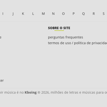
I
J
K
L
M
N
O
P
Q
R
S
SOBRE O SITE
e
perguntas frequentes
termos de uso / política de privacid
ter
ir música é no
Kboing
® 2026, milhões de letras e músicas para o