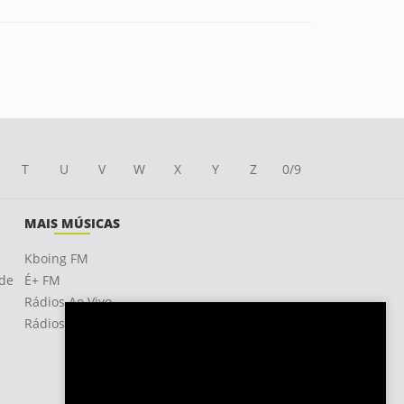
T
U
V
W
X
Y
Z
0/9
MAIS MÚSICAS
Kboing FM
ade
É+ FM
Rádios Ao Vivo
Rádios OnLine