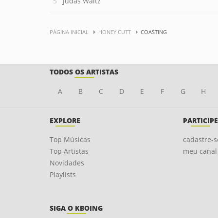
Judas Waltz
PÁGINA INICIAL
HONEY CUTT
COASTING
TODOS OS ARTISTAS
A
B
C
D
E
F
G
H
EXPLORE
PARTICIPE
Top Músicas
cadastre-s
Top Artistas
meu canal
Novidades
Playlists
SIGA O KBOING