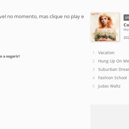
vel no momento, mas clique no play e
ál
Co
Ho
202
Vacation
o a sugerir!
Hung Up On M
Suburban Dre
Fashion School
Judas Waltz