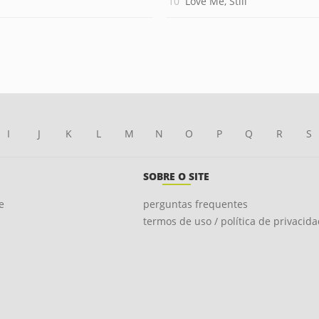
Love Me, Still
I
J
K
L
M
N
O
P
Q
R
S
SOBRE O SITE
e
perguntas frequentes
termos de uso / política de privacid