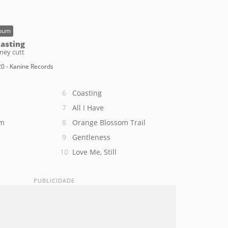
bum
asting
ney cutt
0 - Kanine Records
Coasting
e
All I Have
am
Orange Blossom Trail
Gentleness
Love Me, Still