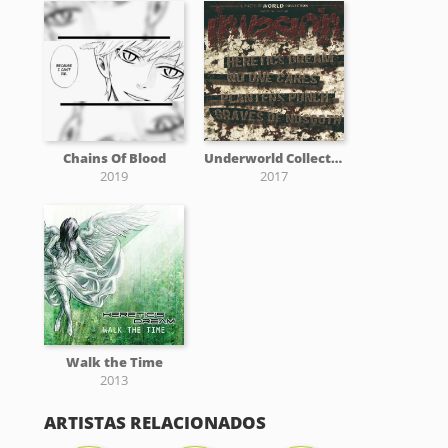
Chains Of Blood
Underworld Collection Chapter II Invasion (part I)
2019
2017
Walk the Time
2013
ARTISTAS RELACIONADOS