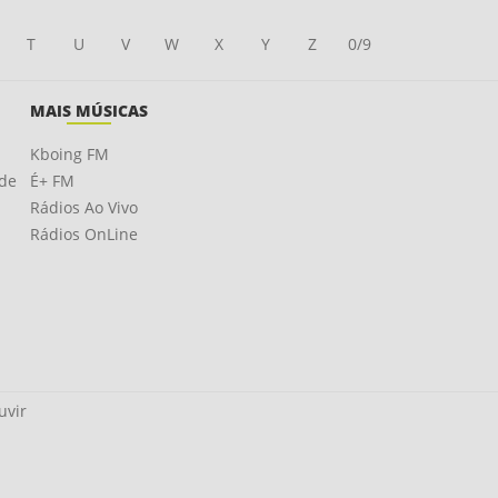
T
U
V
W
X
Y
Z
0/9
MAIS MÚSICAS
Kboing FM
ade
É+ FM
Rádios Ao Vivo
Rádios OnLine
uvir