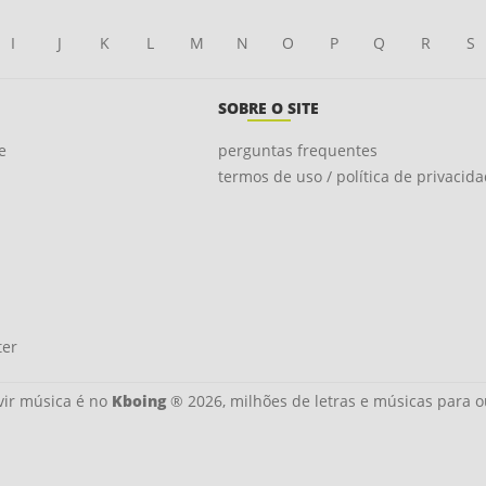
I
J
K
L
M
N
O
P
Q
R
S
SOBRE O SITE
e
perguntas frequentes
termos de uso / política de privacid
ter
ir música é no
Kboing
® 2026, milhões de letras e músicas para o