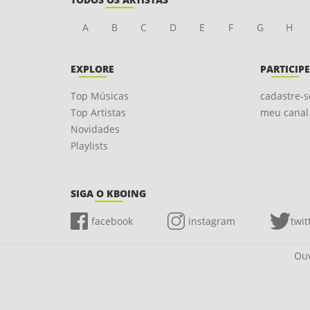
A
B
C
D
E
F
G
H
EXPLORE
PARTICIPE
Top Músicas
cadastre-s
Top Artistas
meu canal
Novidades
Playlists
SIGA O KBOING
facebook
instagram
twit
Ouv