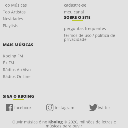
Top Músicas
cadastre-se
Top Artistas
meu canal
SOBRE O SITE
Novidades
Playlists
perguntas frequentes
termos de uso / política de
privacidade
MAIS MÚSICAS
Kboing FM
É+ FM
Rádios Ao Vivo
Rádios OnLine
SIGA O KBOING
facebook
instagram
twitter
Ouvir música é no
Kboing
® 2026, milhões de letras e
músicas para ouvir