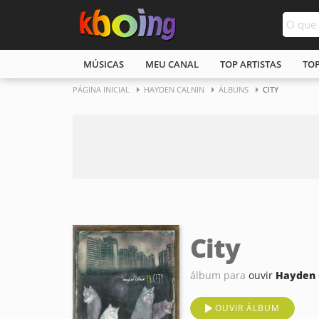
MÚSICAS
MEU CANAL
TOP ARTISTAS
TO
PÁGINA INICIAL
HAYDEN CALNIN
ÁLBUNS
CITY
City
álbum para
ouvir
Hayden 
OUVIR ÁLBUM