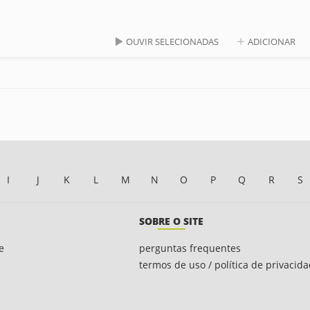
OUVIR SELECIONADAS
ADICIONAR
I
J
K
L
M
N
O
P
Q
R
S
SOBRE O SITE
e
perguntas frequentes
termos de uso / política de privacid