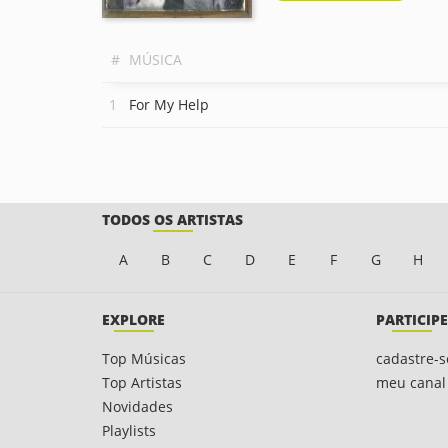
#
MÚSICA
For My Help
TODOS OS ARTISTAS
A
B
C
D
E
F
G
H
EXPLORE
PARTICIPE
Top Músicas
cadastre-s
Top Artistas
meu canal
Novidades
Playlists