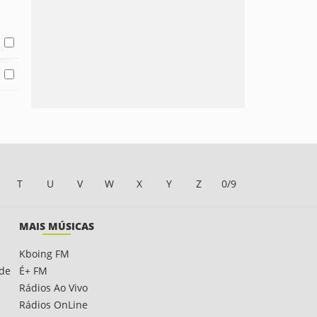
T
U
V
W
X
Y
Z
0/9
MAIS MÚSICAS
Kboing FM
ade
É+ FM
Rádios Ao Vivo
Rádios OnLine