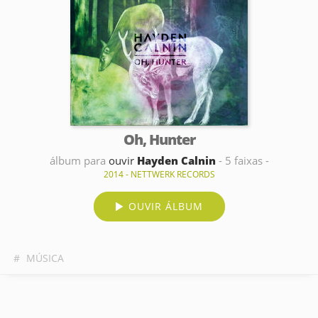
Oh, Hunter
álbum para
ouvir
Hayden Calnin
- 5 faixas -
2014 - NETTWERK RECORDS
OUVIR ÁLBUM
#
MÚSICA